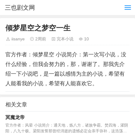
三也剧文网
倾梦星空之梦空一生
iisanye
2周前
完本小说
10
官方作者：倾梦星空 小说简介：第一次写小说，没
什么经验，但我会努力的，那，谢谢了。那我先介
绍一下小说吧，是一篇以感情为主的小说，希望有
人能看我的小说，希望有人能喜欢它。
相关文章
冥魔龙帝
官方作者：风晕 小说简介：通天地，炼八方，诸族争霸。焚四海，濯阴
阳，八九十极。梁阳发誓那曾经消逝的遗憾必定会亲手弥补，这浩荡天