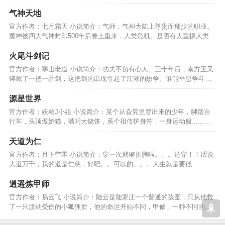
地内负我者虽远必诛！…
气神天地
官方作者：七月霜天 小说简介：气师，气神大陆上尊贵而稀少的职业。
魔神被四大气神封印500年后卷土重来，人类危机。是否有人重振人类
光。这里是－气神天地。…
火尾斗剑记
官方作者：寒山老道 小说简介：功夫不负有心人。三十年后，南方玉又
铸就了一把一品剑，这把剑的出现引起了江湖的纷争。谁能平息争斗是
剑神钟如宇还是......…
源星世界
官方作者：妖精J小姐 小说简介：某个从旮旯里冒出来的少年，脚踏自
行车，头顶傲娇猫，嘴叼大烧饼，系个祖传护身符，一身运动服......我
的征途在星辰大海！…
天道为仁
官方作者：月下空零 小说简介：穿一次就够折腾啦。。。还穿！！话说
大道万千，我的道是仁慈，好吧。。可以的。。。人生就是要低
调，，，就是这样调调。。。…
逍遥炼甲师
官方作者：易云飞 小说简介：陆云是陆家庄一个普通的孩童，只从他救
了一只渡劫受伤的小狐狸后，他的命运开始不同，甲修，一种不同的修
真模式，希望大家喜欢…