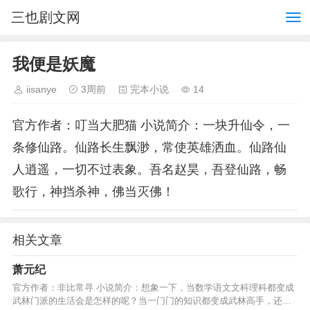
三也剧文网
我便是妖魔
iisanye
3周前
完本小说
14
官方作者：叮当大肥猫 小说简介：一块升仙令，一
条修仙路。仙路长生飘渺，常使英雄洒血。仙路仙
人逍遥，一切不过表象。吾名赵昊，吾登仙路，畅
歌行，神挡杀神，佛当灭佛！
相关文章
萧元纪
官方作者：非比常寻 小说简介：想象一下，当数学语文文科理科都变成
武林门派的生活会是怎样的呢？当一门门的知识都变成武林高手，还有