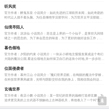
神马穿越比这还给力。…
听风笑
官方作者：醉鬼东皇 小说简介：如此先进的江湖前所未闻，如此奇葩的
时代让人摸不着头脑。为往圣继绝学没那学问，为万世开太平没那能
力，但，士不可不弘毅！…
仙境寻陌人
官方作者：凉凉仙 小说简介：苏念是上界的一个小仙子，是掌控凡间情
绪之一的思念的。为了体会思念的味道，为了更好的做好这份工作，她
下凡了，成了苏小仙。…
暮色领地
官方作者：夕阳的约束 小说简介：一块从小耕地主慢慢发展成这个奇幻
大陆的魔法公国,看这位领地主如何保卫自己的这块小封地,并一步步壮大
自己的传奇人生吧。…
位面侵袭者
官方作者：幕外江山 小说简介：“魔幻世界启航，在绚丽的魔法中穿梭，
在科技世界乘风破浪，光明与阴影交织在我的身上，我相信我会到达最
后的终点........”…
玄魂世界
官方作者：夜店小鹏 小说简介：某一世纪的世界的巅峰打造师玄鹏，为
追求更完美的上古武器不慎触动上古神器机关，将他卷入了一个叫“玄魂
世界”的大陆里....…