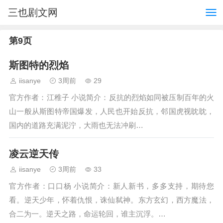
三也剧文网
第9页
斯图特的烈焰
iisanye
3周前
29
官方作者：江稚子 小说简介：反抗的烈焰如同被压制百年的火
山一般从斯图特帝国爆发，人民也开始反抗，邻国虎视眈眈，
国内的道路充满泥泞，大雨也无法冲刷…
凌云逆天传
iisanye
3周前
33
官方作者：口口杨 小说简介：新人新书，多多支持，期待您
看。逆天少年，怀着仇恨，诛仙弑神。东方玄幻，西方魔法，
合二为一。逆天之路，命运轮回，谁主沉浮。…