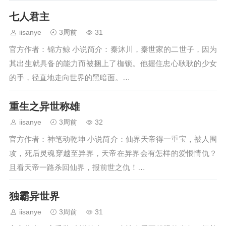
七人君主
iisanye
3周前
31
官方作者：锦方鲸 小说简介：秦沐川，秦世家的二世子，因为
其出生就具备的能力而被捆上了枷锁。他握住忠心耿耿的少女
的手，径直地走向世界的黑暗面。…
重生之异世称雄
iisanye
3周前
32
官方作者：神笔动乾坤 小说简介：仙界天帝得一重宝，被人围
攻，死后灵魂穿越至异界，天帝在异界会有怎样的爱恨情仇？
且看天帝一路杀回仙界，报前世之仇！…
独霸异世界
iisanye
3周前
31