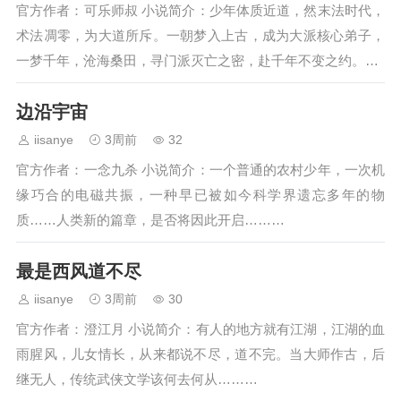
官方作者：可乐师叔 小说简介：少年体质近道，然末法时代，
术法凋零，为大道所斥。一朝梦入上古，成为大派核心弟子，
一梦千年，沧海桑田，寻门派灭亡之密，赴千年不变之约。…
边沿宇宙
iisanye
3周前
32
官方作者：一念九杀 小说简介：一个普通的农村少年，一次机
缘巧合的电磁共振，一种早已被如今科学界遗忘多年的物
质……人类新的篇章，是否将因此开启………
最是西风道不尽
iisanye
3周前
30
官方作者：澄江月 小说简介：有人的地方就有江湖，江湖的血
雨腥风，儿女情长，从来都说不尽，道不完。当大师作古，后
继无人，传统武侠文学该何去何从………