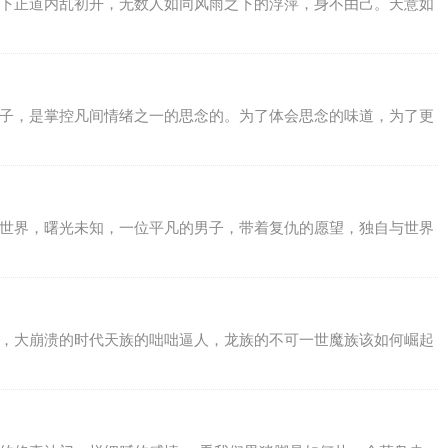
天下正道内乱初开，无数人如同风雨之下的浮萍，身不由己。天意如
仙子，是掌控凡间情绪之一的思念的。为了体会思念的味道，为了更
个世界，曙光未知，一位平凡的男子，带着复仇的愿望，独自与世界
灭，大崩溃的时代天族的咄咄逼人，龙族的不可一世魔族该如何崛起