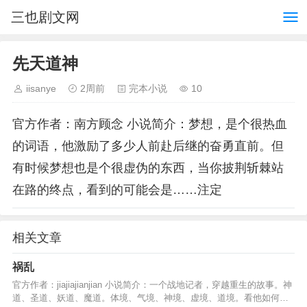
三也剧文网
先天道神
iisanye
2周前
完本小说
10
官方作者：南方顾念 小说简介：梦想，是个很热血
的词语，他激励了多少人前赴后继的奋勇直前。但
有时候梦想也是个很虚伪的东西，当你披荆斩棘站
在路的终点，看到的可能会是……注定
相关文章
祸乱
官方作者：jiajiajianjian 小说简介：一个战地记者，穿越重生的故事。神
道、圣道、妖道、魔道。体境、气境、神境、虚境、道境。看他如何谱