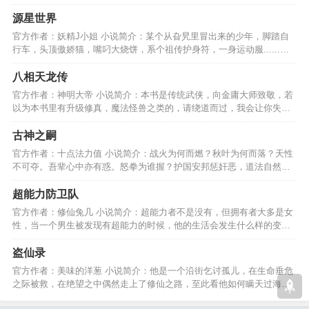
执吾念，奉长生之行。…
源星世界
官方作者：妖精J小姐 小说简介：某个从旮旯里冒出来的少年，脚踏自
行车，头顶傲娇猫，嘴叼大烧饼，系个祖传护身符，一身运动服......我
的征途在星辰大海！…
八相天龙传
官方作者：神明大帝 小说简介：本书是传统武侠，向金庸大师致敬，若
以为本书里有升级修真，魔法怪兽之类的，请绕道而过，我会让你失
望，那样的小说我不会！…
古神之嗣
官方作者：十点法力值 小说简介：战火为何而燃？秋叶为何而落？天性
不可夺。吾辈心中亦有惑。怒拳为谁握？护国安邦惩奸恶，道法自然除
心魔。吾辈何以为战？…
超能力防卫队
官方作者：修仙兔几 小说简介：超能力者不是没有，但拥有者大多是女
性，当一个男生被发现有超能力的时候，他的生活会发生什么样的变
化？好不好看，一看便知。…
盗仙录
官方作者：美味的洋葱 小说简介：他是一个沿街乞讨孤儿，在生命垂危
之际被救，在绝望之中偶然走上了修仙之路，至此看他如何瞒天过海，
欺神盗仙，叱咤苍穹。…