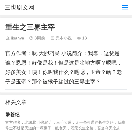
三也剧文网
重生之三界主宰
iisanye
3周前
完本小说
13
官方作者：呔.大胆刁民 小说简介：我靠，这货是
谁？恩恩！好像是我！但是这是啥地方啊？嗯嗯，
好多美女！咦！你叫我什么？嗯嗯，玉帝？啥？老
子是玉帝？那个被猴子踹过的三界主宰？
相关文章
擎苍纪
官方作者：北城北 小说简介：三千大道，无一条可通往长生之路，我辈
修士不过是天道的一颗棋子，贼老天，既无长生之路，吾当夺天之志，