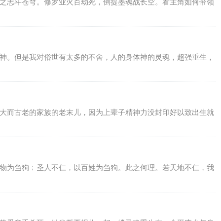
鹄之志斗苍穹。修罗业火百劫死，倒提墨魂战长空。看主角如何带领
了神。但是我对俗世有太多的不舍，人的身体神的灵魂，超强重生，
庞大而古老的家族的老末儿，因为上辈子精神力没封印好以致出生就
万物为刍狗﹔圣人不仁，以百姓为刍狗。此之何理。若天地不仁，我