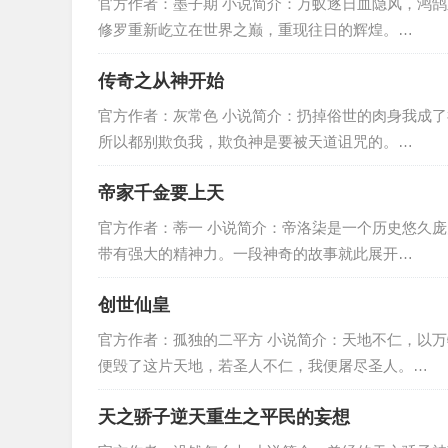
官方作者：墨子期 小说简介：万蚁逐日血隐风，鸿
修罗重新屹立在世界之巅，重现往日的辉煌。…
传奇之从神开始
官方作者：灰常色 小说简介：扔掉俗世的肉身我成
所以都别欺负我，欺负神是要被天道诅咒的。…
帝家千金要上天
官方作者：蒂一 小说简介：帝洛柒是一个历史悠久
带有强大的精神力。一段神奇的故事就此展开…
创世仙皇
官方作者：孤独的二平方 小说简介：天地不仁，以
便毁了这片天地，若圣人不仁，我便屠尽圣人。…
天之骄子逆天重生之平民的妄想