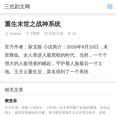
三也剧文网
重生末世之战神系统
iisanye
2周前
完本小说
11
官方作者：探戈狼 小说简介：2016年9月10日，末
世降临。全人类进入最黑暗的时代。当然，一个个
强大的人族强者的崛起，守护着人族最后一寸土
地。王天云重生后，莫名得到了一个系统
相关文章
樊笼录
官方作者：骨喰 小说简介：少年的一生关系到整个妖族的繁荣。但命运
戏人，他却没有修仙的天赋，本只能在滚滚红尘之中度过此生，但谁曾