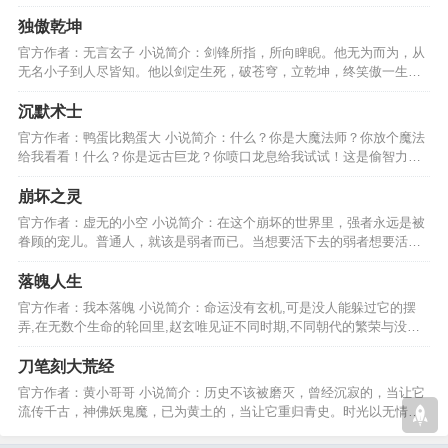
想到阴差阳错之间………
独傲乾坤
官方作者：无言玄子 小说简介：剑锋所指，所向睥睨。他无为而为，从
无名小子到人尽皆知。他以剑定生死，破苍穹，立乾坤，终笑傲一生，
威震四方，受万人敬仰。…
沉默术士
官方作者：鸭蛋比鹅蛋大 小说简介：什么？你是大魔法师？你放个魔法
给我看看！什么？你是远古巨龙？你喷口龙息给我试试！这是偷智力偷
着偷着就无敌的故事！…
崩坏之灵
官方作者：虚无的小空 小说简介：在这个崩坏的世界里，强者永远是被
眷顾的宠儿。普通人，就该是弱者而已。当想要活下去的弱者想要活下
去，又要怎样活下去呢?…
落魄人生
官方作者：我本落魄 小说简介：命运没有玄机,可是没人能躲过它的摆
弄,在无数个生命的轮回里,赵玄唯见证不同时期,不同朝代的繁荣与没落,
感受时间带来的冲击.…
刀笔刻大荒经
官方作者：黄小哥哥 小说简介：历史不该被磨灭，曾经沉寂的，当让它
流传千古，神佛妖鬼魔，已为黄土的，当让它重归青史。时光以无情教
我，我以刀笔刻大荒经。…