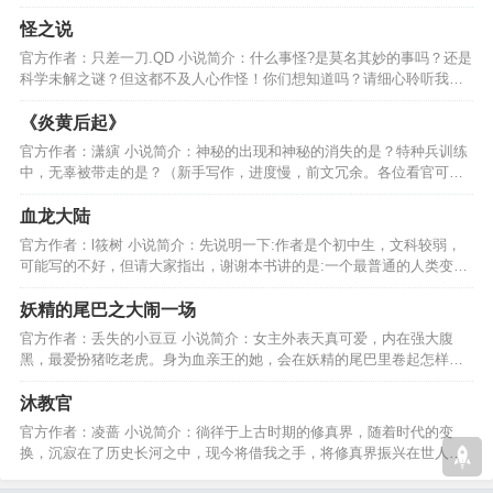
理！以求：剑吞天下。…
怪之说
官方作者：只差一刀.QD 小说简介：什么事怪?是莫名其妙的事吗？还是
科学未解之谜？但这都不及人心作怪！你们想知道吗？请细心聆听我的
故事。故事就此开始！…
《炎黄后起》
官方作者：潇縯 小说简介：神秘的出现和神秘的消失的是？特种兵训练
中，无辜被带走的是？（新手写作，进度慢，前文冗余。各位看官可休
息读作，不适合追逐。）…
血龙大陆
官方作者：l筱树 小说简介：先说明一下:作者是个初中生，文科较弱，
可能写的不好，但请大家指出，谢谢本书讲的是:一个最普通的人类变成
天地间的王者的故事…
妖精的尾巴之大闹一场
官方作者：丢失的小豆豆 小说简介：女主外表天真可爱，内在强大腹
黑，最爱扮猪吃老虎。身为血亲王的她，会在妖精的尾巴里卷起怎样的
风波呢？拭目以待吧...…
沐教官
官方作者：凌蔷 小说简介：徜徉于上古时期的修真界，随着时代的变
换，沉寂在了历史长河之中，现今将借我之手，将修真界振兴在世人眼
中，不惜一切代价···…