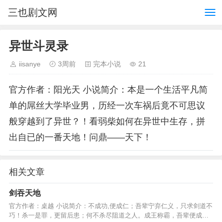
三也剧文网
异世斗灵录
iisanye
3周前
完本小说
21
官方作者：阳光天 小说简介：本是一个生活平凡简
单的屌丝大学毕业男，历经一次车祸后竟不可思议
般穿越到了异世？！看弱柴如何在异世中生存，拼
出自已的一番天地！问鼎——天下！
相关文章
剑吞天地
官方作者：桌越 小说简介：不成功,便成仁；吾辈宁弃仁义，只求剑道不
巧！杀一是罪，更留后患；何不杀尽阻道之人。成王称霸，吾辈便成真