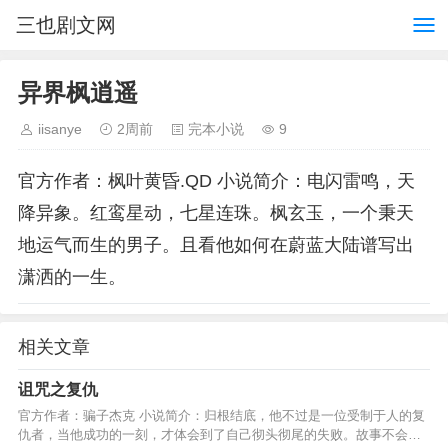
三也剧文网
异界枫逍遥
iisanye
2周前
完本小说
9
官方作者：枫叶黄昏.QD 小说简介：电闪雷鸣，天
降异象。红鸾星动，七星连珠。枫玄玉，一个秉天
地运气而生的男子。且看他如何在蔚蓝大陆谱写出
潇洒的一生。
相关文章
诅咒之复仇
官方作者：骗子杰克 小说简介：归根结底，他不过是一位受制于人的复
仇者，当他成功的一刻，才体会到了自己彻头彻尾的失败。故事不会很