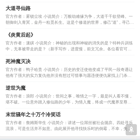
长，应该偏重于情节。…
大道寻仙路
官方作者：雾锁尘埃 小说简介：万般劫难缘为争，大道千千欲登峰。一
朝御剑入青冥，金丹一粒觅长生。这是个修道的世界，修己“道”，寻己
“仙”星空下的舞动。…
《炎黄后起》
官方作者：潇縯 小说简介：神秘的出现和神秘的消失的是？特种兵训练
中，无辜被带走的是？（新手写作，进度慢，前文冗余。各位看官可休
息读作，不适合追逐。）…
死神魔灭决
官方作者：鸭子哈贵 小说简介：历史的变迁使他变成了平民一段奇遇让
他有了强大的实力复仇他并没有想过可惜事与愿违便便仇家找上门杀戮
杀戮除了杀戮还是杀戮…
逆世为魔
官方作者：浪郎 小说简介：世间之事，唯情之一字，最是叫人看不懂，
堪不破。一位意外踏入修仙路的少年，为情入魔，终成一代魔界至尊。
纵横天下，无人能及！…
末世骚年之十万个冷笑话
官方作者：詹姆斯华生 小说简介：讲述一位屌丝被社会抛弃。四处寻乐
流浪，可是生活并不如意。由此展开他寻找快乐时的倒霉，不幸，失
落，穿越等一系列的故事…