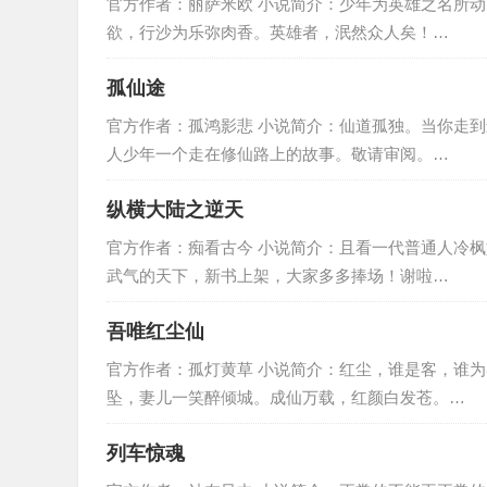
官方作者：丽萨米欧 小说简介：少年为英雄之名所
欲，行沙为乐弥肉香。英雄者，泯然众人矣！…
孤仙途
官方作者：孤鸿影悲 小说简介：仙道孤独。当你走
人少年一个走在修仙路上的故事。敬请审阅。…
纵横大陆之逆天
官方作者：痴看古今 小说简介：且看一代普通人冷
武气的天下，新书上架，大家多多捧场！谢啦…
吾唯红尘仙
官方作者：孤灯黄草 小说简介：红尘，谁是客，谁
坠，妻儿一笑醉倾城。成仙万载，红颜白发苍。…
列车惊魂