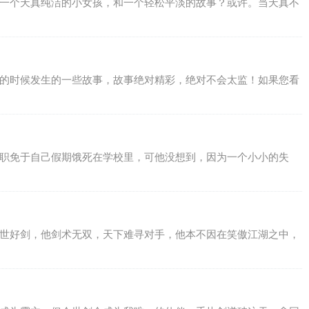
，一个天真纯洁的小女孩，和一个轻松平淡的故事？或许。当天真不
道的时候发生的一些故事，故事绝对精彩，绝对不会太监！如果您看
兼职免于自己假期饿死在学校里，可他没想到，因为一个小小的失
绝世好剑，他剑术无双，天下难寻对手，他本不因在笑傲江湖之中，