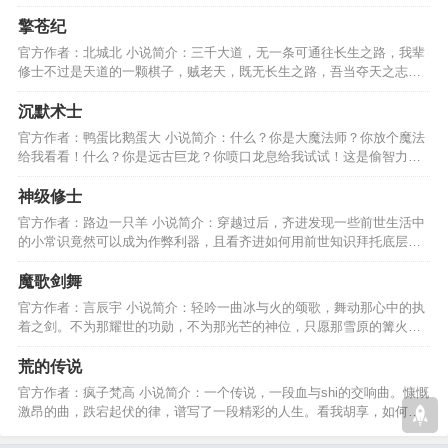
并且成就辉煌的故事。…
擎苍纪
官方作者：北城北 小说简介：三千大道，无一条可通往长生之路，我辈
修士不过是天道的一颗棋子，贼老天，既无长生之路，吾当夺天之志，
执吾念，奉长生之行。…
沉默术士
官方作者：鸭蛋比鹅蛋大 小说简介：什么？你是大魔法师？你放个魔法
给我看看！什么？你是远古巨龙？你喷口龙息给我试试！这是偷智力偷
着偷着就无敌的故事！…
神级修士
官方作者：路边一只羊 小说简介：穿越过后，齐进发现一些前世生活中
的小常识竟然可以成为作弊利器，且看齐进如何用前世知识拜托底层的
命运，最终傲笑九天。…
魔歌剑舞
官方作者：言辰宇 小说简介：轻吟一曲冰与火的颂歌，舞动那心中的执
着之剑。不为那耀世的功勋，不为那光芒的神位，只愿那雪原的篝火，
再不受血与泪的洗礼。…
荒的传说
官方作者：疯子梵高 小说简介：一个传说，一段血与shi的交响曲。慷慨
激昂的曲，跌宕起伏的律，谱写了一段精彩的人生。看我胡享，如何弹
奏我自己的人生曲目。…