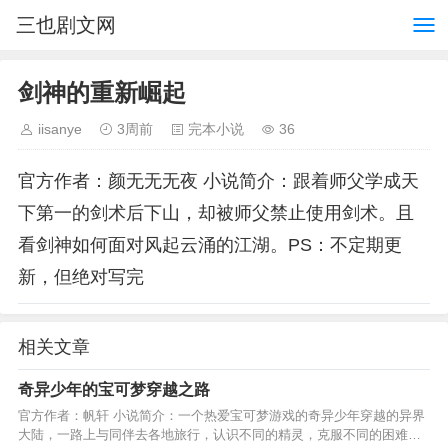
三也剧文网
剑神的重新崛起
iisanye
3周前
完本小说
36
官方作者：颜无无无夜 小说简介：跟着师父学成天
下第一的剑术后下山，却被师父禁止使用剑术。且
看剑神如何面对风起云涌的江湖。PS：不定期更
新，但绝对写完
相关文章
奇异少年的宝可梦穿越之路
官方作者：帆轩 小说简介：一个热爱宝可梦游戏的奇异少年穿越的异界
大陆，一路上与同伴去各地旅行，认识不同的精灵，克服不同的困难，