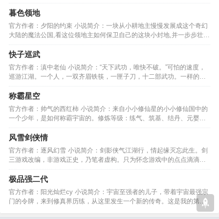
变....................…
暮色领地
官方作者：夕阳的约束 小说简介：一块从小耕地主慢慢发展成这个奇幻
大陆的魔法公国,看这位领地主如何保卫自己的这块小封地,并一步步壮大
自己的传奇人生吧。…
快子巡武
官方作者：滇中老仙 小说简介：“天下武功，唯快不破。”可怕的速度，
巡游江湖。一个人，一双齐眉铁筷，一匣子刀，十二部武功。一样的武
侠，不一样的世界。…
称霸星空
官方作者：帅气的西红柿 小说简介：来自小小修仙星的小小修仙国中的
一个少年，是如何称霸宇宙的。修炼等级：练气、筑基、结丹、元婴、
化神、练虚、合体………
风雪剑侠情
官方作者：逐风幻雪 小说简介：剑影侠气江湖行，情起缘灭忘此生。剑
三游戏改编，非游戏正史，乃笔者虚构。只为怀念游戏中的点点滴滴，
还有各位亲友们的陪伴。…
极品强二代
官方作者：阳光灿烂cy 小说简介：宇宙至强者的儿子，带着宇宙最强宗
门的令牌，来到修真界历练，从这里发生一个新的传奇。这是我的第一
部作品，希望大家喜欢…