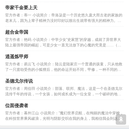
的丝念化作满天的银河………
帝家千金要上天
官方作者：蒂一 小说简介：帝洛柒是一个历史悠久庞大而古老的家族的
老末儿，因为上辈子精神力没封印好以致出生就带有强大的精神力。一
段神奇的故事就此展开…
超合金帝国
官方作者：艳码 小说简介：中学少女“史家慧”的穿越，成就了异世界大
陆上最强帝国的崛起，可是少女一直无法放下的心魔的究竟是……（是
作者自己画的封面~）…
逍遥炼甲师
官方作者：易云飞 小说简介：陆云是陆家庄一个普通的孩童，只从他救
了一只渡劫受伤的小狐狸后，他的命运开始不同，甲修，一种不同的修
真模式，希望大家喜欢…
圣德戈尔传说
官方作者：周伯羽 小说简介：部落、联邦、魔法，这是一个在圣德戈尔
流传千年的传说，一个女孩，如何成长成为一位女皇，一个破碎的地方
怎样的统治才适合它？…
位面侵袭者
官方作者：幕外江山 小说简介：“魔幻世界启航，在绚丽的魔法中穿梭，
在科技世界乘风破浪，光明与阴影交织在我的身上，我相信我会到达最
后的终点........”…