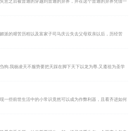
场失意之后被普通的穿越到普通的异界，并在这个普通的异界凭借一
娥媚派的艰苦历程以及富家子司马庆云失去父母双亲以后，历经苦
刍狗.我杨凌天不服势要把天踩在脚下天下以龙为尊.又遵祖为圣学
发现一些前世生活中的小常识竟然可以成为作弊利器，且看齐进如何