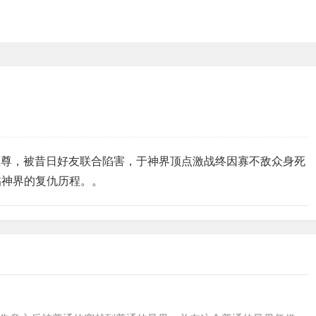
界至尊，被昔日好友联合陷害，于神界顶点激战终因寡不敌众身死
临神界的复仇历程。。