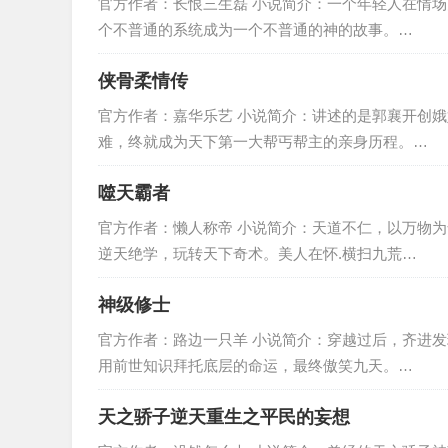
官方作者：长恨三生磊 小说简介：一个年轻人在情
个不普通的系统成为一个不普通的神的故事。…
侠骨柔情传
官方作者：嘉华乐艺 小说简介：讲述的是郭襄开创
难，终就成为天下第一大帮丐帮主的亲身历程。…
噬天霸者
官方作者：懒人称帝 小说简介：天道不仁，以万物为
逆天绝学，玩转天下奇术。美人在怀.横扫九荒…
神级修士
官方作者：路边一只羊 小说简介：穿越过后，齐进
用前世知识拜托底层的命运，最终傲笑九天。…
天之骄子逆天重生之平民的妄想