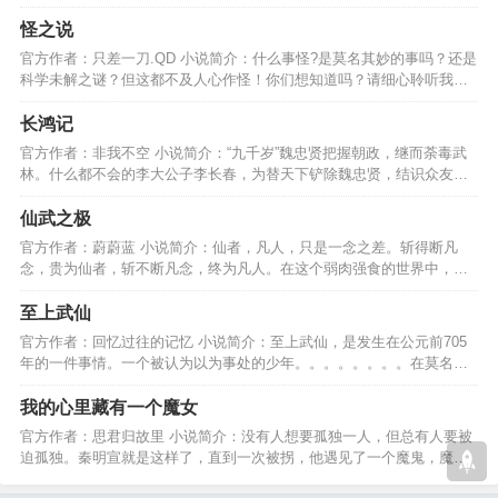
奇的江湖英豪谱。。。…
怪之说
官方作者：只差一刀.QD 小说简介：什么事怪?是莫名其妙的事吗？还是
科学未解之谜？但这都不及人心作怪！你们想知道吗？请细心聆听我的
故事。故事就此开始！…
长鸿记
官方作者：非我不空 小说简介：“九千岁”魏忠贤把握朝政，继而荼毒武
林。什么都不会的李大公子李长春，为替天下铲除魏忠贤，结识众友，
重振武林的故事………
仙武之极
官方作者：蔚蔚蓝 小说简介：仙者，凡人，只是一念之差。斩得断凡
念，贵为仙者，斩不断凡念，终为凡人。在这个弱肉强食的世界中，看
他一步步走出自己的辉煌…
至上武仙
官方作者：回忆过往的记忆 小说简介：至上武仙，是发生在公元前705
年的一件事情。一个被认为以为事处的少年。。。。。。。。在莫名的
拥有无上的法力。。。…
我的心里藏有一个魔女
官方作者：思君归故里 小说简介：没有人想要孤独一人，但总有人要被
迫孤独。秦明宣就是这样了，直到一次被拐，他遇见了一个魔鬼，魔鬼
却说我是另一个你………