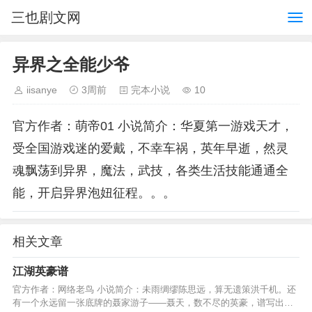
三也剧文网
异界之全能少爷
iisanye
3周前
完本小说
10
官方作者：萌帝01 小说简介：华夏第一游戏天才，
受全国游戏迷的爱戴，不幸车祸，英年早逝，然灵
魂飘荡到异界，魔法，武技，各类生活技能通通全
能，开启异界泡妞征程。。。
相关文章
江湖英豪谱
官方作者：网络老鸟 小说简介：未雨绸缪陈思远，算无遗策洪千机。还
有一个永远留一张底牌的聂家游子——聂天，数不尽的英豪，谱写出传