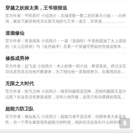
护眼前拥有的一切！…
穿越之妖姬太美，王爷狠狠追
官方作者：平民苏吖 小说简介：京城里数一数二的百家大小姐－－白梓
清，被迫下嫁语相传丑出新天地的七王爷－凌王，百里凌………………
预知后事如何，请看小说…
道德修仙
官方作者：青龙戏珠 小说简介：一篇《道德经》中竟然蕴涵了太上道祖
的《太上忘情录》与《金丹秘术》且看一个穿越宅男如何凭借这两本中
华秘术闯荡修真世界。…
修炼成男神
官方作者：赵飞龙 小说简介：本人的第一部小说，希望喜欢。师父法宝
功法灵符灵石向他不断袭来，为了报仇他一直都很努力。在蓦然回首后
那人却在灯火阑珊处。…
无限之大时代
官方作者：惊弓之狗 小说简介：痛苦到极限是恐怖，恐怖到极限又是什
么呢？在这里没有妻妾成群，没有小弟拜服，这里只有赤裸裸的现实，
是生是死？你来决定！…
超能力防卫队
官方作者：修仙兔几 小说简介：超能力者不是没有，但拥有者大多是女
性，当一个男生被发现有超能力的时候，他的生活会发生什么样的变
化？好不好看，一看便知。…