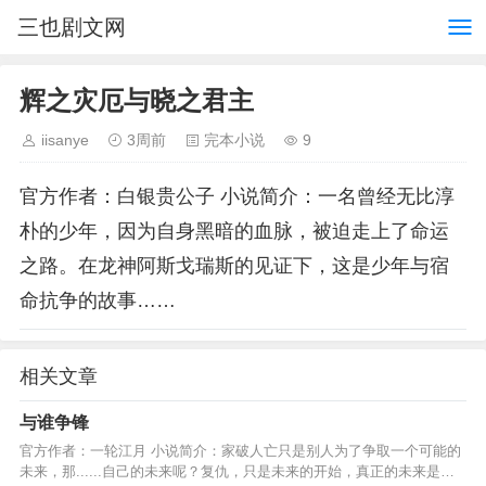
三也剧文网
辉之灾厄与晓之君主
iisanye
3周前
完本小说
9
官方作者：白银贵公子 小说简介：一名曾经无比淳
朴的少年，因为自身黑暗的血脉，被迫走上了命运
之路。在龙神阿斯戈瑞斯的见证下，这是少年与宿
命抗争的故事……
相关文章
与谁争锋
官方作者：一轮江月 小说简介：家破人亡只是别人为了争取一个可能的
未来，那......自己的未来呢？复仇，只是未来的开始，真正的未来是守