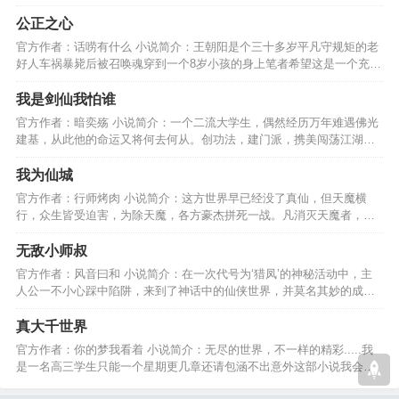
公正之心
官方作者：话唠有什么 小说简介：王朝阳是个三十多岁平凡守规矩的老
好人车祸暴毙后被召唤魂穿到一个8岁小孩的身上笔者希望这是一个充满
爱、努力和公正的故事…
我是剑仙我怕谁
官方作者：暗奕殇 小说简介：一个二流大学生，偶然经历万年难遇佛光
建基，从此他的命运又将何去何从。创功法，建门派，携美闯荡江湖，
剑指苍穹，笑傲群雄。…
我为仙城
官方作者：行师烤肉 小说简介：这方世界早已经没了真仙，但天魔横
行，众生皆受迫害，为除天魔，各方豪杰拼死一战。凡消灭天魔者，将
众生传唱，尊为凡尘仙。…
无敌小师叔
官方作者：风音曰和 小说简介：在一次代号为‘猎凤’的神秘活动中，主
人公一不小心踩中陷阱，来到了神话中的仙侠世界，并莫名其妙的成为
了众人的师叔......…
真大千世界
官方作者：你的梦我看着 小说简介：无尽的世界，不一样的精彩.....我
是一名高三学生只能一个星期更几章还请包涵不出意外这部小说我会写
十年，但一定会完结。…