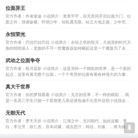
上险恶的江湖之路………
位面异王
官方作者：作者柴迪 小说简介：资质平平，却无意间开启位面大门。位
面之外，强者纵横。纤弱少年，却机遇无限。站立大地之巅，少年究竟
能否找回真正的自己。…
永恒荣光
官方作者：巴拉巴拉巴拉 小说简介：永恒之塔的毁灭，大崩溃的时代天
族的咄咄逼人，龙族的不可一世魔族该如何崛起这是一个魔族为了永恒
荣光，誓死不退的故事…
武动之位面争夺
官方作者：暗月蓝影 小说简介：这是另外一个精彩的世界，是一个新的
起点，这里有着无数个位面，一个个奇异的位面有着各种强大的力量，
谁又能统治这个世界?…
真大千世界
官方作者：你的梦我看着 小说简介：无尽的世界，不一样的精彩.....我
是一名高三学生只能一个星期更几章还请包涵不出意外这部小说我会写
十年，但一定会完结。…
无朝无代
官方作者：梦夭夭折 小说简介：江湖之中，无问朝代，如此这般，李
白，李元芳，狄仁杰，宫本武藏，成吉思汗，韩信，刘备……将为你展
开一副别样的江湖画卷！…