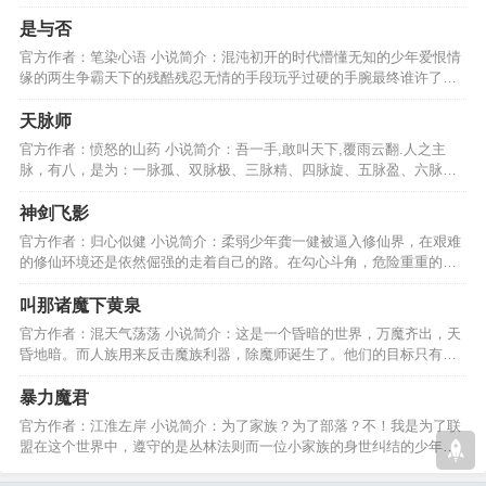
梦之旅途，你还远吗？…
是与否
官方作者：笔染心语 小说简介：混沌初开的时代懵懂无知的少年爱恨情
缘的两生争霸天下的残酷残忍无情的手段玩乎过硬的手腕最终谁许了谁
的天下谁安了谁的家。…
天脉师
官方作者：愤怒的山药 小说简介：吾一手,敢叫天下,覆雨云翻.人之主
脉，有八，是为：一脉孤、双脉极、三脉精、四脉旋、五脉盈、六脉
通、七脉生死、八脉轮回。…
神剑飞影
官方作者：归心似健 小说简介：柔弱少年龚一健被逼入修仙界，在艰难
的修仙环境还是依然倔强的走着自己的路。在勾心斗角，危险重重的世
界如何保持善良的心？…
叫那诸魔下黄泉
官方作者：混天气荡荡 小说简介：这是一个昏暗的世界，万魔齐出，天
昏地暗。而人族用来反击魔族利器，除魔师诞生了。他们的目标只有一
个，叫那诸魔下黄泉！…
暴力魔君
官方作者：江淮左岸 小说简介：为了家族？为了部落？不！我是为了联
盟在这个世界中，遵守的是丛林法则而一位小家族的身世纠结的少年终
究让这个世界有了改变！…