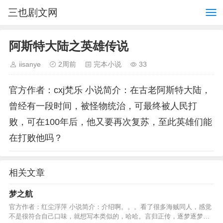
三也剧文网
阿斯特大陆之英雄传说
iisanye
2周前
完本小说
33
官方作者：cxj梵乐 小说简介：在古老阿斯特大陆，
曾经有一段时间，被怪物统治，可最终被人民打
败，可在100年后，他又要再次复苏，至此英雄们能
在打败他吗？
相关文章
梦之航
官方作者：红尘浮萍 小说简介：介绍啊。。。看了很多海贼同人，感觉
不是很符合自己口味，就想写本类似的，哈哈。言归正传，逐梦逐梦，