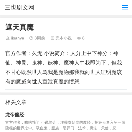
三也剧文网
遮天真魔
iisanye
3周前
完本小说
8
官方作者：久无 小说简介：人分上中下神分：神
仙、神灵、鬼神、妖神、魔神人中我即为下，但我
不甘心既然世人骂我是魔物那我就向世人证明魔该
有的魔威向世人宣泄真魔的愤怒
相关文章
龙帝魔经
官方作者：咯咯辣丫 小说简介：埋葬秦始皇的魔经，把姬云卷入另一面
隐秘的世界之中。吸血鬼，魔族，婆罗门，法术，魔法，天使，恶