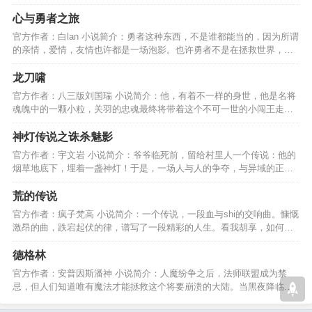
魔……且看主角如何修仙！…
心与勇者之旅
官方作者：白lan 小说简介：勇者这种东西，不是谁都能当的，因为所谓
的亲情，爱情，友情也许都是一场泡影。也许勇者不是在拯救世界，而
是在伤害自己的心。…
龙刀啸
官方作者：八三版刘国瑞 小说简介：他，有着不一样的身世，他是名将
魂魄中的一颗小粒，关羽的忠魂最终将带着这个不可一世的小闯王走向
何方，大家拭目以待。…
神灯传说之诛杀魅影
官方作者：宇文岩 小说简介：爷爷临死前，留给村里人一个传说：他的
烟草地底下，埋着一盏神灯！于是，一场人与人的争夺，与异域的正邪
较量，一天天上演………
荒的传说
官方作者：疯子梵高 小说简介：一个传说，一段血与shi的交响曲。慷慨
激昂的曲，跌宕起伏的律，谱写了一段精彩的人生。看我胡享，如何弹
奏我自己的人生曲目。…
德格林
官方作者：安普因斯潘神 小说简介：人魔纷争之后，法师联盟成为禁
忌，但人们知道唯有魔法才能拯救这个将要崩溃的大陆。当黑夜降临，
光明也无法驱散黑暗......…