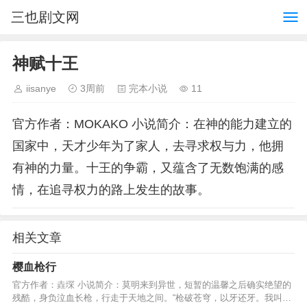
三也剧文网
神赋十王
iisanye
3周前
完本小说
11
官方作者：MOKAKO 小说简介：在神的能力建立的
国家中，天才少年为了家人，去寻求权与力，他拥
有神的力量。十王的争霸，又蕴含了无数饱满的感
情，在追寻权力的路上发生的故事。
相关文章
樱血枪行
官方作者：垚堔 小说简介：莫明来到异世，短暂的温馨之后确实绝望的
残酷，身负泣血长枪，行走于天地之间。“枪破苍穹，以牙还牙。我叫林