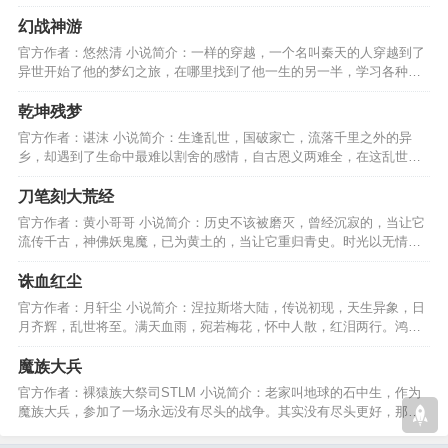
啸，啸咤风云的啸”…
幻战神游
官方作者：悠然清 小说简介：一样的穿越，一个名叫秦天的人穿越到了
异世开始了他的梦幻之旅，在哪里找到了他一生的另一半，学习各种技
能，逍遥游天下！！！…
乾坤残梦
官方作者：谌沫 小说简介：生逢乱世，国破家亡，流落千里之外的异
乡，却遇到了生命中最难以割舍的感情，自古恩义两难全，在这乱世情
仇之间，又该如何选择？…
刀笔刻大荒经
官方作者：黄小哥哥 小说简介：历史不该被磨灭，曾经沉寂的，当让它
流传千古，神佛妖鬼魔，已为黄土的，当让它重归青史。时光以无情教
我，我以刀笔刻大荒经。…
诛血红尘
官方作者：月轩尘 小说简介：涅拉斯塔大陆，传说初现，天生异象，日
月齐辉，乱世将至。满天血雨，宛若梅花，怀中人散，红泪两行。鸿雁
悲鸣。后人一曲红尘花…
魔族大兵
官方作者：裸猿族大祭司STLM 小说简介：老家叫地球的石中生，作为
魔族大兵，参加了一场永远没有尽头的战争。其实没有尽头更好，那样
才有捡不完的战利品………