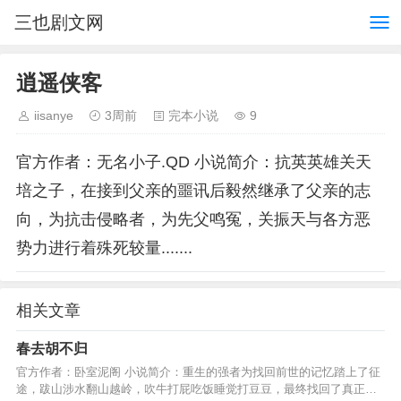
三也剧文网
逍遥侠客
iisanye
3周前
完本小说
9
官方作者：无名小子.QD 小说简介：抗英英雄关天
培之子，在接到父亲的噩讯后毅然继承了父亲的志
向，为抗击侵略者，为先父鸣冤，关振天与各方恶
势力进行着殊死较量.......
相关文章
春去胡不归
官方作者：卧室泥阁 小说简介：重生的强者为找回前世的记忆踏上了征
途，跋山涉水翻山越岭，吹牛打屁吃饭睡觉打豆豆，最终找回了真正的