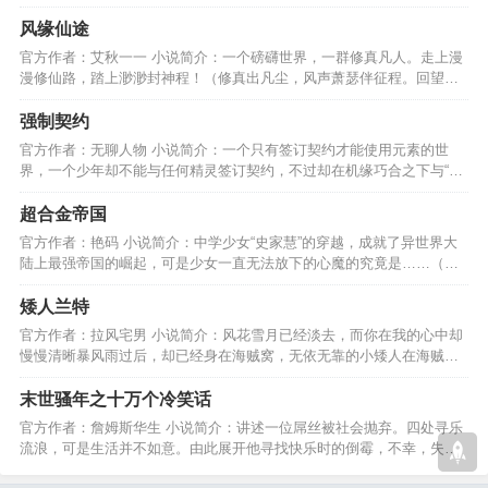
自我并走上了巅峰之路。…
风缘仙途
官方作者：艾秋一一 小说简介：一个磅礴世界，一群修真凡人。走上漫
漫修仙路，踏上渺渺封神程！（修真出凡尘，风声萧瑟伴征程。回望来
时的路，就是永恒。）…
强制契约
官方作者：无聊人物 小说简介：一个只有签订契约才能使用元素的世
界，一个少年却不能与任何精灵签订契约，不过却在机缘巧合之下与“精
灵王”签订了契约………
超合金帝国
官方作者：艳码 小说简介：中学少女“史家慧”的穿越，成就了异世界大
陆上最强帝国的崛起，可是少女一直无法放下的心魔的究竟是……（是
作者自己画的封面~）…
矮人兰特
官方作者：拉风宅男 小说简介：风花雪月已经淡去，而你在我的心中却
慢慢清晰暴风雨过后，却已经身在海贼窝，无依无靠的小矮人在海贼窝
里开始自己的冒险。。。…
末世骚年之十万个冷笑话
官方作者：詹姆斯华生 小说简介：讲述一位屌丝被社会抛弃。四处寻乐
流浪，可是生活并不如意。由此展开他寻找快乐时的倒霉，不幸，失
落，穿越等一系列的故事…