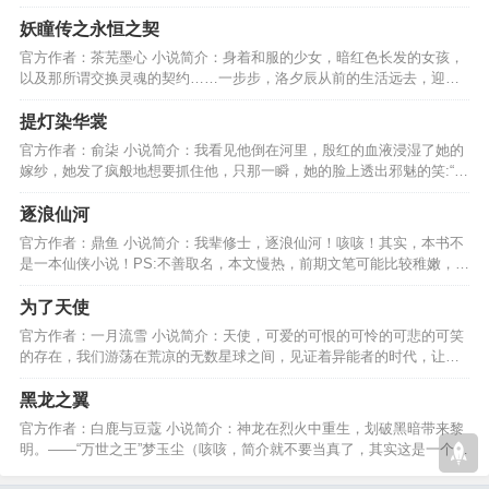
通、七脉生死、八脉轮回。…
妖瞳传之永恒之契
官方作者：茶芜墨心 小说简介：身着和服的少女，暗红色长发的女孩，
以及那所谓交换灵魂的契约……一步步，洛夕辰从前的生活远去，迎来
的命运，究竟如何………
提灯染华裳
官方作者：俞柒 小说简介：我看见他倒在河里，殷红的血液浸湿了她的
嫁纱，她发了疯般地想要抓住他，只那一瞬，她的脸上透出邪魅的笑:“你
终究还是去了……”…
逐浪仙河
官方作者：鼎鱼 小说简介：我辈修士，逐浪仙河！咳咳！其实，本书不
是一本仙侠小说！PS:不善取名，本文慢热，前期文笔可能比较稚嫩，不
过后面章节绝对精彩！…
为了天使
官方作者：一月流雪 小说简介：天使，可爱的可恨的可怜的可悲的可笑
的存在，我们游荡在荒凉的无数星球之间，见证着异能者的时代，让你
的心荡漾，您的天使！…
黑龙之翼
官方作者：白鹿与豆蔻 小说简介：神龙在烈火中重生，划破黑暗带来黎
明。——“万世之王”梦玉尘（咳咳，简介就不要当真了，其实这是一个熊
孩子历险的故事）…