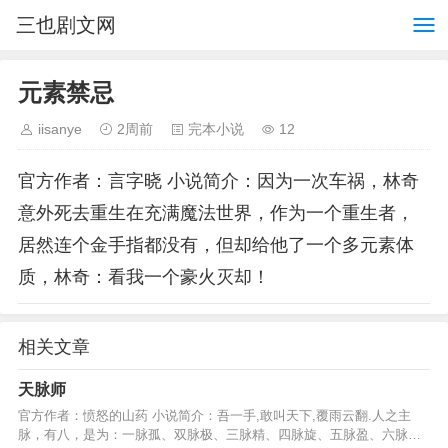
三也剧文网
元素禁忌
iisanye
2周前
完本小说
12
官方作者：言字晓 小说简介：因为一次车祸，林奇
意外死去重生在充满魔法世界，作为一个重生者，
居然连个金手指都没有，但却给他了一个多元素体
质，林奇：看我一个豪火灭却！
相关文章
天脉师
官方作者：愤怒的山药 小说简介：吾一手,敢叫天下,覆雨云翻.人之主
脉，有八，是为：一脉孤、双脉极、三脉精、四脉旋、五脉盈、六脉