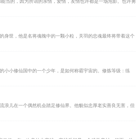
谁都能当的，因为所谓的亲情，爱情，友情也许都是一场泡影。也许勇
样的身世，他是名将魂魄中的一颗小粒，关羽的忠魂最终将带着这个
星的小小修仙国中的一个少年，是如何称霸宇宙的。修炼等级：练
的流浪儿在一个偶然机会踏足修仙界。他貌似忠厚老实善良无害，但