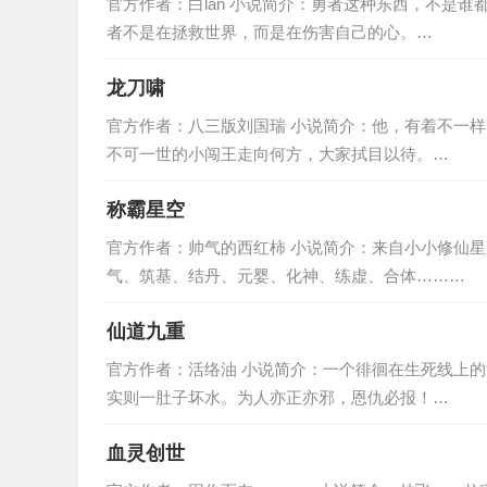
官方作者：白lan 小说简介：勇者这种东西，不是
者不是在拯救世界，而是在伤害自己的心。…
龙刀啸
官方作者：八三版刘国瑞 小说简介：他，有着不一
不可一世的小闯王走向何方，大家拭目以待。…
称霸星空
官方作者：帅气的西红柿 小说简介：来自小小修仙
气、筑基、结丹、元婴、化神、练虚、合体………
仙道九重
官方作者：活络油 小说简介：一个徘徊在生死线上
实则一肚子坏水。为人亦正亦邪，恩仇必报！…
血灵创世