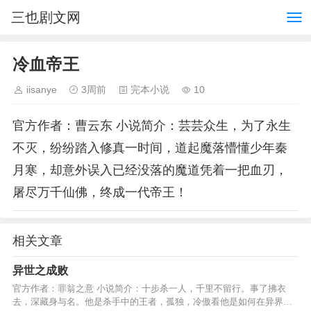
三也剧文网
冷血帝王
iisanye
3周前
完本小说
10
官方作者：曹云东 小说简介：芸芸众生，为了永生
不灭，纷纷踏入修真一时间，道起魔落懵懂少年秦
月寒，却意外误入已经没落的魔道凭着一把血刃，
屠尽万千仙佛，终成一代帝王！
相关文章
异世之成败
官方作者：罪翁之意 小说简介：十步杀一人，千里不留行。事了拂衣
去，深藏身与名。他是杀手中的王者，孤独，冷傲看他是如何在异界纵