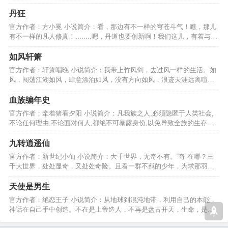
横天下，凌驾于众生之上…
丹狂
官方作者：方小冕 小说简介：看，那边有不一样的穹苍斗气！瞧，那儿
有不一样的凡人修真！........嗯，丹道也要创新啊！我们这儿，有着与众
不同不同的丹修！…
如风轩箫
官方作者：轩箫唱晚 小说简介：我带上竹风剑，去过风一样的生活。如
风，闯荡江湖如风，肆意漂泊如风，没有方向如风，浪迹天涯远离喧
嚣，去过风一样的生活。…
血族编年史
官方作者：牵着猪看夕阳 小说简介：凡我族之人,必须隐匿于人类社会,
不论任何理由,不论面对何人,都绝不可暴露身份,以免导致全族的生存危
急._____密党最高诫律…
九转逍遥仙
官方作者：新世纪小仙 小说简介：大千世界，无奇不有。“奇”在哪？三
千大世界，处处显奇，又处处奇险。且看一群不羁的少年，为求那羽化
仙道而奋斗的故事。…
天使是男生
官方作者：绝恋王子 小说简介：从地球到混沌地带，利用自己的本能，
神话在自己手中创造。不在是上帝造人，不再是盘古开天，生命，是一
步一步走出来的脚印。…