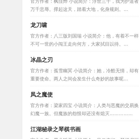
官方作者：枫佳烨 小说简介：浮世三千，我为护道
万千悲辱。撑起这天，踏着大地，化身规则。…
龙刀啸
官方作者：八三版刘国瑞 小说简介：他，有着不一
不可一世的小闯王走向何方，大家拭目以待。…
冰晶之刃
官方作者：孤雪幽冥 小说简介：她，冷酷无情，却
重要使命。两人之间会发生什么奇妙的故事呢…
凤之魔使
官方作者：梁家四宝 小说简介：人类与恶魔的交易
幻魔一族。但魔族的怨恨却还没有熄灭……………
江湖秘录之琴棋书画