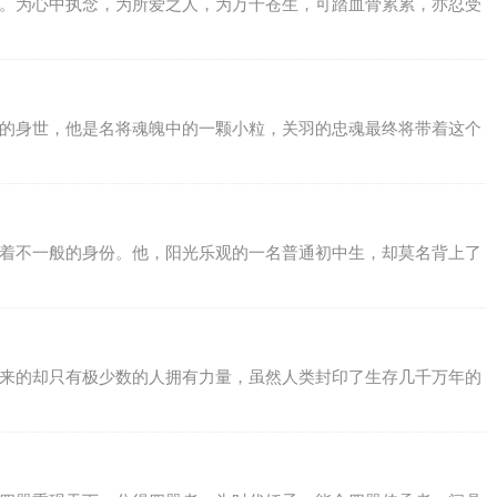
者。为心中执念，为所爱之人，为万千苍生，可踏血骨累累，亦忍受
样的身世，他是名将魂魄中的一颗小粒，关羽的忠魂最终将带着这个
有着不一般的身份。他，阳光乐观的一名普通初中生，却莫名背上了
换来的却只有极少数的人拥有力量，虽然人类封印了生存几千万年的