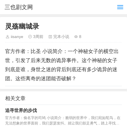
三也剧文网
灵殇幽城录
iisanye
3周前
完本小说
8
官方作者：比圣 小说简介：一个神秘女子的横空出
世，引发了后来无数的诡异事件。这个神秘的女子
到底是谁，身世之迷的背后到底还有多少诡异的迷
团。这些离奇的迷团能否破解？
相关文章
追寻世界的步伐
官方作者：偷名字的司鸠 小说简介：脆弱的世界中，我们宛如鸵鸟，在
无法想象的世界面前，我们瑟瑟发抖。就让我们鼓足勇气，踏上寻找真