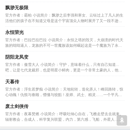
义的道路吧，孩子们。…
飘渺无极限
官方作者：霸柏 小说简介：飘渺之后李强和寒女、云钰过上了凡人的生
活他们的孩子在不知道父母是这个宇宙顶尖人物时展开了又一段不逊色
于李强的飘渺之旅....…
永恒荣光
官方作者：巴拉巴拉巴拉 小说简介：永恒之塔的毁灭，大崩溃的时代天
族的咄咄逼人，龙族的不可一世魔族该如何崛起这是一个魔族为了永恒
荣光，誓死不退的故事…
阴阳龙凤变
官方作者：傲雪大人 小说简介：守护，意味着什么，只有自己知道...
吧，让是七代龙裁邪，也是明星小鲜肉，更是一个非常土豪的人，他会
发生什么有趣故事呢？…
天暮传
官方作者：浮生若梦痴 小说简介：天地轮转，造化弄人！峰回路转，惊
心动魄！仇恨与眷顾，懵懂与狡黠！巫师、武士、精灵……一个平凡少
年将演绎怎样的故事？…
废土剑侠传
官方作者：夜幕焚燃 小说简介：呼吸吐纳心自在，飞檐走壁去去就来。
辐射教会，合成人，科学复兴联盟，内力，第六感，飞船，外星人……
未来，一切皆有可能。…