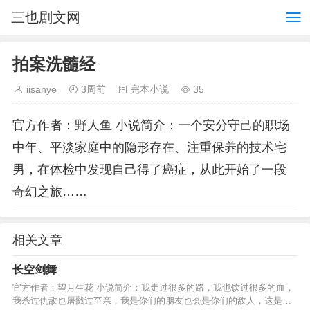
三也剧文网
拍案洗髓经
iisanye
3周前
完本小说
35
官方作者：野人鱼 小说简介：一个安分守己的职场
中年、平淡家庭中的隐形存在、注重保养的技术宅
男，在体检中发现自己得了癌症，从此开始了一段
奇幻之旅……
相关文章
长空剑舞
官方作者：望月生花 小说简介：我走过很多的路，我也饮过很多的血，
我杀过仇敌也屠戮过至亲，我是你们的朋友也会是你们的敌人，这是我