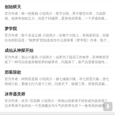
的故事，也是你的故事…
创始狱天
官方作者：唯一的孤独 小说简介：星宇大陆，男子横空出世，力战群
雄。他身有创始之力，却是个闷骚男，爱美色却害羞，一个矛盾的集合
体，切看他如何创始狱天！…
梦学院
官方作者：取个名这么难 小说简介：在整个大陆上，有很多职业，但最
出名的职业是：“御梦师”想知道发生什么就来看《梦学院》作者：取个名
这么难小白级勿喷…
成仙从神探开始
官方作者：巡山小纂风 小说简介：仙界为了提高工作效率，匠神鲁班开
发了一种可以快速穿梭世界的破界舟，问题来了，新产品需要实验性
能，那么小白鼠谁来当呢？…
邪装琼欲
官方作者：钟情若是痴 小说简介：修七魂炼六魄，寻七邪觅六魅，游七
情戏六欲，看破七行六道十三则，问鼎天下、纵横三界、邪者风流魅花
从，命运不平破苍天。…
冰帝器灵师
官方作者：冰天~百花葬 小说简介：终南山俗家弟子转世成为器灵师？
法术界弟子如何在一个充满魔法与斗气的世界生存？一枚奇异的戒指，
带领他开启崭新的旅程。…