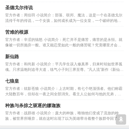
在你们的见证下产生！…
圣德戈尔传说
官方作者：周伯羽 小说简介：部落、联邦、魔法，这是一个在圣德戈尔
流传千年的传说，一个女孩，如何成长成为一位女皇，一个破碎的地方
怎样的统治才适合它？…
苦难的根源
官方作者：辛涩的恼怒 小说简介：死亡并不是痛苦，痛苦的是永恒。就
像被一切所抛弃一般。谁又能忍受如此一般的痛苦呢？究竟哪里才会是
终点？谁又能知道呢。…
新仙路
官方作者：和尚新 小说简介：平凡学生误入修真界，归来时却如世界孤
魂。只求温饱到追寻大道，练气小子到三界至尊。“凡人流”新作《新仙
路》欢迎大家阅读！…
七狼皇
官方作者：炫影苍狼 小说简介：上古时期，有七个绝顶强者。他们称霸
大陆数百年，但却在一夜之间全部消失。看主人公如何与他的兄弟，再
次重现七狼皇的辉煌。…
种族与杀掠之驱逐的娜迦族
官方作者：战群雄 小说简介：庞大的种族，唯独他们变成了流放的种
族，被世界所唾弃，就在这时出现了以为英雄带冷着整个族群夺回了整
个海洋，向着大陆进发。…