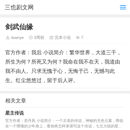
三也剧文网
剑武仙缘
iisanye
3周前
完本小说
7
官方作者：我后 小说简介：繁华世界，大道三千，
所生为何？所死又为何？我命在我不在天，我道由
我不由人。只求无愧于心，无悔于己，无憾与此
生。红尘悠悠过，留于后人评。
相关文章
星主传说
官方作者：若丹风 小说简介：一个古老的传说，神秘的无色元素，降临
在一个懵懂的少年身上，看他将怎样来谱写这个传说，七元大陆的星主