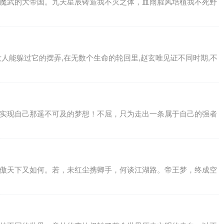
尚魔武的大帝国。九天星辰铸造我不灭之体，血雨腥风培植我不死野
没人能躲过它的摆弄,在无数个生命的轮回里,赵玄唯见证不同时期,不
天实现自己那遥不可及的梦想！不屈，只为走出一条属于自己的强者
笑傲天下又如何。若，未红尘携卿手，何谈江湖路。帝王梦，终成空