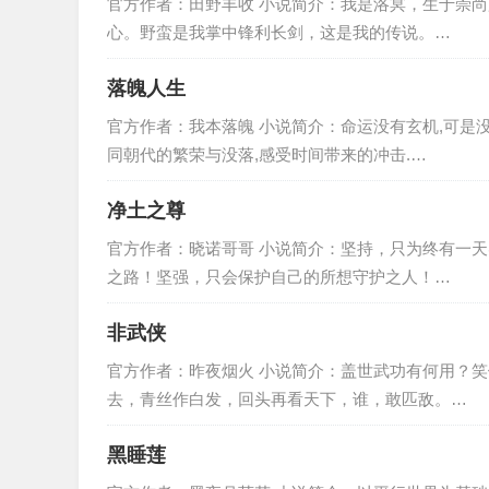
官方作者：田野丰收 小说简介：我是洛冥，生于崇
心。野蛮是我掌中锋利长剑，这是我的传说。…
落魄人生
官方作者：我本落魄 小说简介：命运没有玄机,可是
同朝代的繁荣与没落,感受时间带来的冲击.…
净土之尊
官方作者：晓诺哥哥 小说简介：坚持，只为终有一
之路！坚强，只会保护自己的所想守护之人！…
非武侠
官方作者：昨夜烟火 小说简介：盖世武功有何用？
去，青丝作白发，回头再看天下，谁，敢匹敌。…
黑睡莲