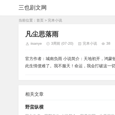
三也剧文网
当前位置：
首页
>
完本小说
凡尘思落雨
iisanye
3周前
(07-20)
完本小说
38
官方作者：城南负雨 小说简介：天地初开，鸿蒙
此生情债难了。我不服天！命运，我会打破这一
相关文章
野蛮纵横