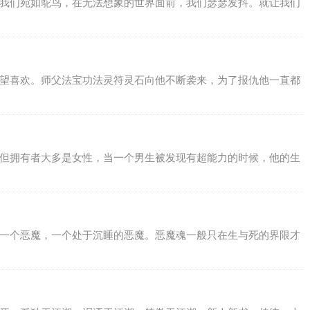
，我们宛如鸵鸟，在无法想象的世界面前，我们瑟瑟发抖。就让我们
希望喜欢。师父法宝功法灵符灵石向他不断袭来，为了报仇他一直都
，但拥有者大多是女性，当一个男生被发现有超能力的时候，他的生
着一个恶魔，一个处于沉睡的恶魔。恶魔魂一般只在生与死的界限才