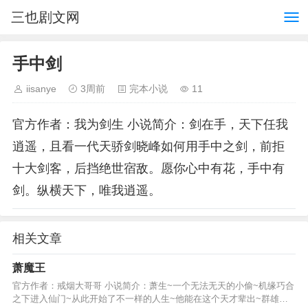
三也剧文网
手中剑
iisanye
3周前
完本小说
11
官方作者：我为剑生 小说简介：剑在手，天下任我
逍遥，且看一代天骄剑晓峰如何用手中之剑，前拒
十大剑客，后挡绝世宿敌。愿你心中有花，手中有
剑。纵横天下，唯我逍遥。
相关文章
萧魔王
官方作者：戒烟大哥哥 小说简介：萧生~一个无法无天的小偷~机缘巧合
之下进入仙门~从此开始了不一样的人生~他能在这个天才辈出~群雄并