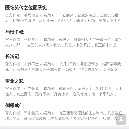
起时代混的一席之地么~…
医馆笑传之位面系统
官方作者：漠思回首 小说简介：一觉醒来，竟然穿越进了医馆笑传世
界，还获得了系统，从此穿梭于各种位面，修通天神功，独步天下！PS:
更新不稳定，请谅解！…
与谁争锋
官方作者：一轮江月 小说简介：家破人亡只是别人为了争取一个可能的
未来，那......自己的未来呢？复仇，只是未来的开始，真正的未来是守
护眼前拥有的一切！…
长鸿记
官方作者：非我不空 小说简介：“九千岁”魏忠贤把握朝政，继而荼毒武
林。什么都不会的李大公子李长春，为替天下铲除魏忠贤，结识众友，
重振武林的故事………
盖亚之怒
官方作者：小二哥儿 小说简介：修真文明，魔法文明，科技文明，大千
世界，众生百态，无奇不有！身负使命，逆天修魂，他一个平凡人，创
造了一个又一个的奇迹！…
倒霉成仙
官方作者：举步量天 小说简介：有五团邪恶无比的上古晦气，凡是被它
沾上的人，都会倒霉透顶，这五团晦气与候小宝一起降生。从此，人间
天界进入了倒霉的时代！…