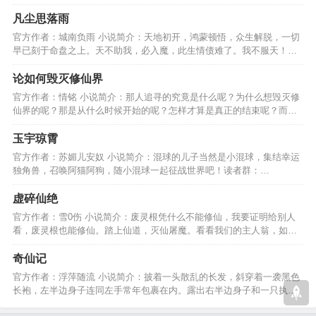
一切仅仅是一个开始..\…
凡尘思落雨
官方作者：城南负雨 小说简介：天地初开，鸿蒙顿悟，众生解脱，一切
早已刻于命盘之上。天不助我，必入魔，此生情债难了。我不服天！命
运，我会打破这一切！…
论如何毁灭修仙界
官方作者：情铭 小说简介：那人追寻的究竟是什么呢？为什么想毁灭修
仙界的呢？那是从什么时候开始的呢？怎样才算是真正的结束呢？而我
们将数次见证这一切。…
玉宇琼霄
官方作者：苏媚儿安奴 小说简介：混球的儿子当然是小混球，集结幸运
独角兽，召唤阿猫阿狗，随小混球一起征战世界吧！读者群：
585075490验证问题：玉宇琼霄…
虚碎仙绝
官方作者：雪0伤 小说简介：废灵根凭什么不能修仙，我要证明给别人
看，废灵根也能修仙。踏上仙道，灭仙屠魔。看看我们的主人翁，如何
证明给别人看、、、、、…
奇仙记
官方作者：浮萍随流 小说简介：披着一头散乱的长发，斜穿着一袭黑色
长袍，左半边身子连同左手常年包裹在内。露出右半边身子和一只执着
快意恩仇长剑的右手。…