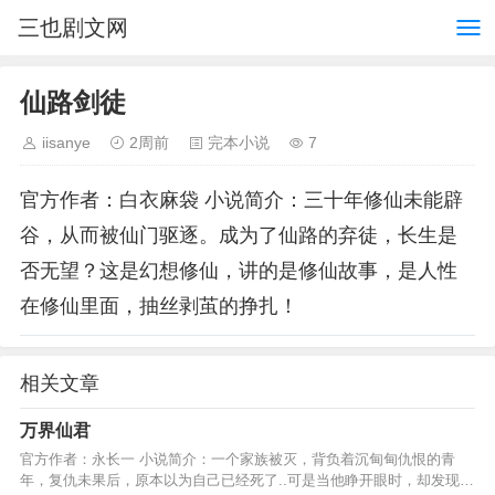
三也剧文网
仙路剑徒
iisanye
2周前
完本小说
7
官方作者：白衣麻袋 小说简介：三十年修仙未能辟
谷，从而被仙门驱逐。成为了仙路的弃徒，长生是
否无望？这是幻想修仙，讲的是修仙故事，是人性
在修仙里面，抽丝剥茧的挣扎！
相关文章
万界仙君
官方作者：永长一 小说简介：一个家族被灭，背负着沉甸甸仇恨的青
年，复仇未果后，原本以为自己已经死了..可是当他睁开眼时，却发现这