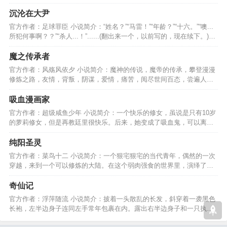
天地补全才137亿年………
沉沦在大尹
官方作者：足球罪臣 小说简介：“姓名？”“马雷！”“年龄？”“十六。”“噢...
所犯何事啊？？”“杀人...！”......(翻出来一个，以前写的，现在续下。)…
魔之传承者
官方作者：风殇风依夕 小说简介：魔神的传说，魔帝的传承，攀登漫漫
修炼之路，友情，背叛，阴谋，爱情，痛苦，阅尽世间百态，尝遍人情
冷暖，谱写一曲悲歌。…
吸血漫画家
官方作者：超级咸鱼少年 小说简介：一个快乐的修女，虽说是只有10岁
的萝莉修女，但是再教廷里很快乐。后来，她变成了吸血鬼，可以离开
教堂去别的地方喽！！…
纯阳圣灵
官方作者：菜鸟十二 小说简介：一个狠宅狠宅的当代青年，偶然的一次
穿越，来到一个可以修炼的大陆。在这个弱肉强食的世界里，演绎了一
场追求仙道顶峰的神话。…
奇仙记
官方作者：浮萍随流 小说简介：披着一头散乱的长发，斜穿着一袭黑色
长袍，左半边身子连同左手常年包裹在内。露出右半边身子和一只执着
快意恩仇长剑的右手。…