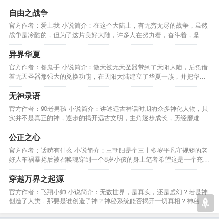
方能立于长生界。。。…
自由之战争
官方作者：爱上我 小说简介：在这个大陆上，有无穷无尽的战争，虽然
战争是冷酷的，但为了这片美好大陆，许多人在努力着，奋斗着，坚信
着，人类最后的希望。…
异界华夏
官方作者：餐鬼手 小说简介：傲天被无天圣器带到了天阳大陆，后凭借
着无天圣器那强大的兑换功能，在天阳大陆建立了华夏一族，并把华夏
一族带到了世界巅峰。…
无神录语
官方作者：90老男孩 小说简介：讲述远古神话时期的众多神化人物，其
实并不是真正的神，逐步的揭开远古文明，主角逐步成长，历经磨难寻
找远古文明灭亡的缘由…
公正之心
官方作者：话唠有什么 小说简介：王朝阳是个三十多岁平凡守规矩的老
好人车祸暴毙后被召唤魂穿到一个8岁小孩的身上笔者希望这是一个充满
爱、努力和公正的故事…
穿越万界之起源
官方作者：飞翔小帅 小说简介：无数世界，是真实，还是虚幻？若是神
创造了人类，那要是谁创造了神？神秘系统能否揭开一切真相？神秘少
年能否找到自己的归宿?…