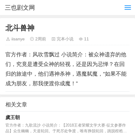
三也剧文网
北斗兽神
iisanye
2周前
完本小说
11
官方作者：风吹雪飘过 小说简介：被众神遗弃的他
们，究竟是遭受众神的轻视，还是因为忌惮？在回
归的旅途中，他们遇神杀神，遇魔弑魔，“如果不能
成为朋友，那我便渡你成魔！”
相关文章
虞王朝
官方作者：九歌流沙 小说简介：【2018王者荣耀文学大赛·征文参赛作
品】众生幽幽，天道轮回。于死尽处争渡，唯有挣脱轮回，跳脱桎梏，