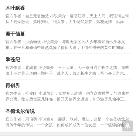
卿欝仁天就地正法………
木叶飘香
官方作者：自是无名渔父 小说简介：庙堂江湖，天上人间，我该何去何
从？云烟散去，落叶归根，到头来，人生恍然如梦，落花无情，风雨伤
春，请君惜取眼前人！…
涯于仙幕
官方作者：浊酒畅饮 小说简介：与世无争的凡人少年得知自己身坏灵
根，在平凡和修仙中毅然选择了修仙大道，于悄然褪去的黄金时期该如
何生存于修仙界的洪流。…
擎苍纪
官方作者：北城北 小说简介：三千大道，无一条可通往长生之路，我辈
修士不过是天道的一颗棋子，贼老天，既无长生之路，吾当夺天之志，
执吾念，奉长生之行。…
再创界
官方作者：兮俊hh 小说简介：盘古开天辟地，创立盘古神界，与原来神
界分离。盘古后世巫凡降临，携开天创界之运道，带你游尽凡仙神三
界，再创界、、、、、、…
圣德戈尔传说
官方作者：周伯羽 小说简介：部落、联邦、魔法，这是一个在圣德戈尔
流传千年的传说，一个女孩，如何成长成为一位女皇，一个破碎的地方
怎样的统治才适合它？…