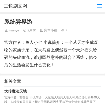
三也剧文网
系统异界游
iisanye
2周前
完本小说
7
官方作者：鱼人小七 小说简介：一个从天才变成废
物的家族子弟，在大马路上偶然被一个天外石头给
砸的头破血流，谁想既然意外的融合了系统，他今
后的生活会发生什么变化！
相关文章
大传魔法天地
官方作者：燕郁合 小说简介：大魔法天地共天地人神鬼幻灵七界共49大
域。人域云倾国执事上卿之子欝风蓝因失手杀死侍女缘怨被其父天下公