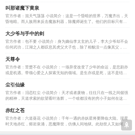
下凡了，成了苏小仙。…
叫那诸魔下黄泉
官方作者：混天气荡荡 小说简介：这是一个昏暗的世界，万魔齐出，天
昏地暗。而人族用来反击魔族利器，除魔师诞生了。他们的目标只有一
个，叫那诸魔下黄泉！…
大少爷与手中的剑
官方作者：包不要 小说简介：身为嫡仙李太玄的儿子，李大少爷却不会
任何武功，江湖之人都叹息其虎父犬子也，除了相貌没一点像其父，然
而事实真是如此吗………
天尊令
官方作者：苦楚不在 小说简介：一场异变改变了少年的命运，是悲剧亦
或是机遇。带领心爱之人探索无知的领域。是生亦或是死，这不是结
束，一切都才刚刚开始！…
尘引仙缘
官方作者：泪恋红尘 小说简介：天才或者废物，往往只在一线之间倔强
的精神，天道求索的欲望看叶洛辉，一个啥都没有的穷小子如何在这茫
茫红尘，仙缘天道中求索…
赤红之苍
官方作者：六道葵花 小说简介：千年一遇的赤妖星将要降临大陆。现星
时天地赤红，熔岩泉涌，恶魔降世，仿佛人间地狱。此劫世人又如何去
化解，最后是结还是劫？…