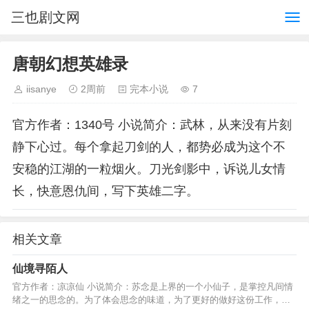
三也剧文网
唐朝幻想英雄录
iisanye
2周前
完本小说
7
官方作者：1340号 小说简介：武林，从来没有片刻
静下心过。每个拿起刀剑的人，都势必成为这个不
安稳的江湖的一粒烟火。刀光剑影中，诉说儿女情
长，快意恩仇间，写下英雄二字。
相关文章
仙境寻陌人
官方作者：凉凉仙 小说简介：苏念是上界的一个小仙子，是掌控凡间情
绪之一的思念的。为了体会思念的味道，为了更好的做好这份工作，她