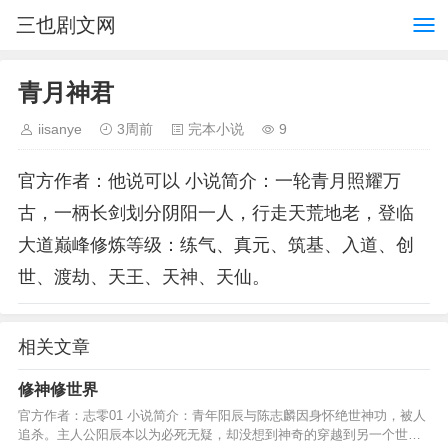
三也剧文网
青月神君
iisanye
3周前
完本小说
9
官方作者：他说可以 小说简介：一轮青月照耀万
古，一柄长剑划分阴阳一人，行走天荒地老，登临
大道巅峰修炼等级：练气、真元、筑基、入道、创
世、渡劫、天王、天神、天仙。
相关文章
修神修世界
官方作者：志零01 小说简介：青年阳辰与陈志麟因身怀绝世神功，被人
追杀。主人公阳辰本以为必死无疑，却没想到神奇的穿越到另一个世