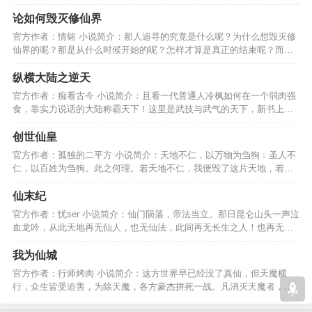
界，随时准备大放异彩。…
论如何毁灭修仙界
官方作者：情铭 小说简介：那人追寻的究竟是什么呢？为什么想毁灭修
仙界的呢？那是从什么时候开始的呢？怎样才算是真正的结束呢？而我
们将数次见证这一切。…
纵横大陆之逆天
官方作者：痴看古今 小说简介：且看一代普通人冷枫如何在一个弱肉强
食，靠实力说话的大陆称霸天下！这里是武技与武气的天下，新书上
架，大家多多捧场！谢啦…
创世仙皇
官方作者：孤独的二平方 小说简介：天地不仁，以万物为刍狗﹔圣人不
仁，以百姓为刍狗。此之何理。若天地不仁，我便毁了这片天地，若圣
人不仁，我便屠尽圣人。…
仙末纪
官方作者：忧ser 小说简介：仙门陨落，帝法当立。那日昆仑山头一声泣
血龙吟，从此天地再无仙人，也无仙法，此间再无长生之人！也再无人
能免世世轮回之苦。…
我为仙城
官方作者：行师烤肉 小说简介：这方世界早已经没了真仙，但天魔横
行，众生皆受迫害，为除天魔，各方豪杰拼死一战。凡消灭天魔者，将
众生传唱，尊为凡尘仙。…