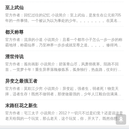
能，逍遥游天下！！！…
至上武仙
官方作者：回忆过往的记忆 小说简介：至上武仙，是发生在公元前705
年的一件事情。一个被认为以为事处的少年。。。。。。。。在莫名的
拥有无上的法力。。。…
都天称尊
官方作者：流浪的小道 小说简介：且看一个都市小子怎么一步一步的称
霸地球，称霸仙界，乃至神界一步步成就至尊之道。。。。。修得鸿蒙
至尊道，称霸寰宇吾为尊…
湮世传说
官方作者：孤街画影 小说简介：碧落青山尽，风萧彻夜寒。陌路不回
首，一觉梦十年！重生异界落魄修炼系，孤身独行，热血路，仗剑行，
不变的是一颗向前的心！…
异变之最强王者
官方作者：莫欺江少穷 小说简介：异变起，强者生，弱者死！物竞天
择，适者生存！既然不做弱者，那便做最强的，少年人江毅自信满满。
异变时代，我为王者！！…
末路狂花之新生
官方作者：宅三太子 小说简介：2012？一切只不过是幻觉？还是说这是
老天给我的一个玩笑，那么老天，这个玩笑，你，开大了。既然你想
玩，我就陪你玩下去吧。…