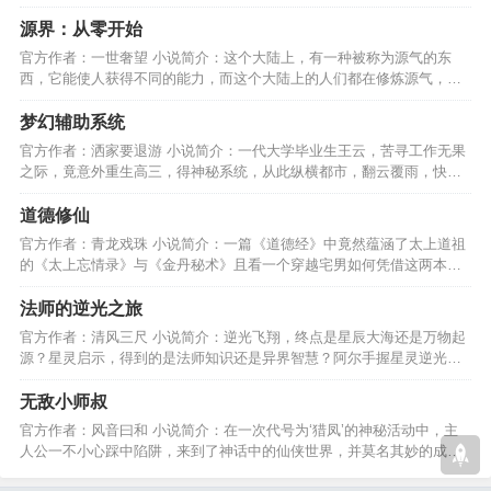
能否找回真正的自己。…
源界：从零开始
官方作者：一世奢望 小说简介：这个大陆上，有一种被称为源气的东
西，它能使人获得不同的能力，而这个大陆上的人们都在修炼源气，这
个大陆的名字就是:源界…
梦幻辅助系统
官方作者：洒家要退游 小说简介：一代大学毕业生王云，苦寻工作无果
之际，竟意外重生高三，得神秘系统，从此纵横都市，翻云覆雨，快意
恩仇，登上人生巅峰。…
道德修仙
官方作者：青龙戏珠 小说简介：一篇《道德经》中竟然蕴涵了太上道祖
的《太上忘情录》与《金丹秘术》且看一个穿越宅男如何凭借这两本中
华秘术闯荡修真世界。…
法师的逆光之旅
官方作者：清风三尺 小说简介：逆光飞翔，终点是星辰大海还是万物起
源？星灵启示，得到的是法师知识还是异界智慧？阿尔手握星灵逆光而
行，终将看到怎样的风景…
无敌小师叔
官方作者：风音曰和 小说简介：在一次代号为‘猎凤’的神秘活动中，主
人公一不小心踩中陷阱，来到了神话中的仙侠世界，并莫名其妙的成为
了众人的师叔......…