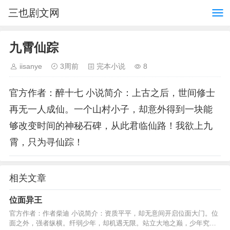
三也剧文网
九霄仙踪
iisanye
3周前
完本小说
8
官方作者：醉十七 小说简介：上古之后，世间修士
再无一人成仙。一个山村小子，却意外得到一块能
够改变时间的神秘石碑，从此君临仙路！我欲上九
霄，只为寻仙踪！
相关文章
位面异王
官方作者：作者柴迪 小说简介：资质平平，却无意间开启位面大门。位
面之外，强者纵横。纤弱少年，却机遇无限。站立大地之巅，少年究竟