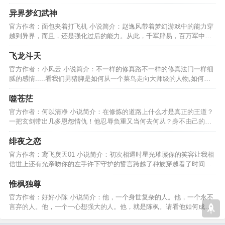
过自己的亲生母亲呢？…
异界梦幻武神
官方作者：面包夹着打飞机 小说简介：赵逸风带着梦幻游戏中的能力穿
越到异界，而且，还是强化过后的能力。从此，千军辟易，百万军中取
敌首脑如同探囊取物。…
飞龙斗天
官方作者：小风云 小说简介：不一样的修真路不一样的修真法门一样细
腻的感情.....看我们男猪脚是如何从一个菜鸟走向大师级的人物,如何掌
控苍生尽在飞龙斗天…
噬苍茫
官方作者：何以清净 小说简介：在修炼的道路上什么才是真正的王道？
一把玄剑带出几多恩怨情仇！他忍辱负重又当何去何从？身不由己的际
遇却道出最纯真的心境…
绯夜之恋
官方作者：鸢飞戾天01 小说简介：初次相遇时星光璀璨你的笑容让我相
信世上还有光亲吻你的左手许下守护的誓言跨越了种族穿越看了时间墓
碑下沉睡的又是谁的身躯…
惟枫独尊
官方作者：好好小陈 小说简介：他，一个身世复杂的人。他，一个永不
言弃的人。他，一个一心想强大的人。他，就是陈枫。请看他如何成为
天地之间的至强者....…