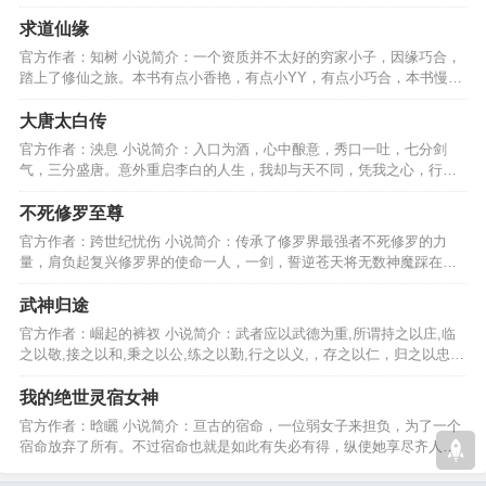
王林非彼王林，请勿误解…
求道仙缘
官方作者：知树 小说简介：一个资质并不太好的穷家小子，因缘巧合，
踏上了修仙之旅。本书有点小香艳，有点小YY，有点小巧合，本书慢热
型，可以养肥了再看！…
大唐太白传
官方作者：泱息 小说简介：入口为酒，心中酿意，秀口一吐，七分剑
气，三分盛唐。意外重启李白的人生，我却与天不同，凭我之心，行我
之事，才不负诗仙一世！…
不死修罗至尊
官方作者：跨世纪忧伤 小说简介：传承了修罗界最强者不死修罗的力
量，肩负起复兴修罗界的使命一人，一剑，誓逆苍天将无数神魔踩在脚
下，让整个世界为他颤抖…
武神归途
官方作者：崛起的裤衩 小说简介：武者应以武德为重,所谓持之以庄,临
之以敬,接之以和,秉之以公,练之以勤,行之以义,，存之以仁，归之以忠。
武者极境归于始终。…
我的绝世灵宿女神
官方作者：晗矖 小说简介：亘古的宿命，一位弱女子来担负，为了一个
宿命放弃了所有。不过宿命也就是如此有失必有得，纵使她享尽齐人之
福，但最后香消玉殒。…