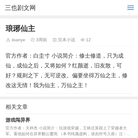
三也剧文网
琅琊仙主
iisanye
3周前
完本小说
12
官方作者：白圭寸 小说简介：修士修道，只为成
仙，成仙之后，又将如何？红颜逝，旧友散，可
好？规则之下，无可逆改。偏要坐得万仙之主，修
改这无情！我为仙主，万仙之主！
相关文章
游戏闯异界
官方作者：天枰杰 小说简介：玩游戏穿越，王林总算跟上了穿越者大
军。看他如何在异界翻云覆雨.（本书纯属虚构，请勿对号入座）注：此