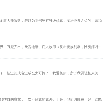
向金庸大师致敬，若以为本书里有升级修真，魔法怪兽之类的，请绕
世界，万魔齐出，天昏地暗。而人族用来反击魔族利器，除魔师诞生
惨了，杨过的成名过成也太可怜了，我爱杨康，所以我要让杨康复
一只嗜血的魔龙，一次不经意的意外。于是，他们纠缠在一起，谁能