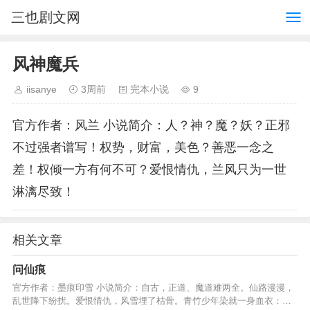
三也剧文网
风神魔兵
iisanye
3周前
完本小说
9
官方作者：风兰 小说简介：人？神？魔？妖？正邪
不过强者谱写！权势，财富，美色？善恶一念之
差！权倾一方有何不可？爱恨情仇，兰风只为一世
淋漓尽致！
相关文章
问仙痕
官方作者：墨痕印雪 小说简介：自古，正道、魔道难两全。仙路漫漫，
乱世降下纷扰。爱恨情仇，风雪埋了枯骨。青竹少年染就一身血衣：这