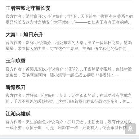
就是所谓的宿命......…
王者荣耀之守望长安
官方作者：清雅白开水 小说简介：“陛下，天下纷争与微臣有何关系？微
臣只想长安这方寸之地安宁太平就好！”———狄仁杰王者有王者的荣
耀，他亦有他的坚持…
大秦1：旭日东升
官方作者：新绵 小说简介：地处东方的大秦，出了一位旭日之星。这颗
星星，带着惊人的力量，钉在这个世界里。主角叶悟尘和他的伙伴们，
又有怎样的传奇故事呢？…
玉宇琼霄
官方作者：苏媚儿安奴 小说简介：混球的儿子当然是小混球，集结幸运
独角兽，召唤阿猫阿狗，随小混球一起征战世界吧！读者群：
585075490验证问题：玉宇琼霄…
断臂残刀
官方作者：君轩缘 小说简介：英儿，记住爹爹的话，在武功没有学成之
前，千万不可以为爹娘报仇，这把刀随着我们程家征战沙场多年，你一
定要好好的保管好。。。…
江湖英雄赋
官方作者：夹生的面包 小说简介：岁月变迁，王朝更替，没有什么可以
一成不变，永恒于世，可是，唯独有一样，只要有人，便会永世长存，
这个便被称为，江湖。…