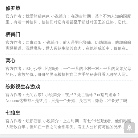
的帮助下，玩转异界。…
修罗策
官方作者：我爱熊猫眯眯 小说简介：在远古时期，某个不为人知的国度
里，有着一种信仰，信徒们对它有着甚至于超过对国王的狂热，它代表
着力量、与邪恶。。。…
栖鹤门
官方作者：西毒欧阳 小说简介：前人是羽化登仙、历劫圆满，他却偏偏
离经叛道。混世魔头，世人皆欲生啖其血肉，在他的成长中，价值在一
步步崩塌，永无善终。…
离心
官方作者：90小少爷 小说简介：一个平凡的小村一对不平凡的兄弟父母
的死，家族的仇，哥哥的灵魂被操控自己左手的秘密且看无聊的人写不
无聊的故事，请支持我…
综影视生存游戏
官方作者：无问西东1 小说简介：丧尸？死亡循环？or荒岛逃杀？
Nonono这些都不是终点，只是一个开始。吴岂言：微薇，准备好了吗？
魏微薇，微微一笑：当然！…
七狼皇
官方作者：炫影苍狼 小说简介：上古时期，有七个绝顶强者。他们称霸
大陆数百年，但却在一夜之间全部消失。看主人公如何与他的兄弟，再
次重现七狼皇的辉煌。…