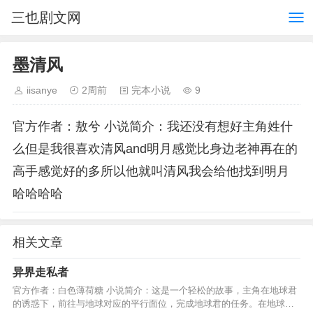
三也剧文网
墨清风
iisanye
2周前
完本小说
9
官方作者：敖兮 小说简介：我还没有想好主角姓什
么但是我很喜欢清风and明月感觉比身边老神再在的
高手感觉好的多所以他就叫清风我会给他找到明月
哈哈哈哈
相关文章
异界走私者
官方作者：白色薄荷糖 小说简介：这是一个轻松的故事，主角在地球君
的诱惑下，前往与地球对应的平行面位，完成地球君的任务。在地球君