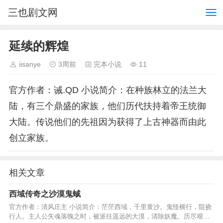
三也剧文网
延续的辉煌
iisanye
3周前
完本小说
11
官方作者：诫.QD 小说简介：在种族林立的法兰大
陆，有三个鼎盛的家族，他们历代扶持着帝王统御
大陆。传说他们的先祖因为获得了上古神器而由此
创立家族。
相关文章
西域传奇之沙漠鬼蜮
官方作者：清风庄主 小说简介：茫茫西域，千里黄沙。鬼怪横行，阻挠
行人。主人公失魂落魄之时，被派往遥远的大漠，清除妖魔。历尽艰险