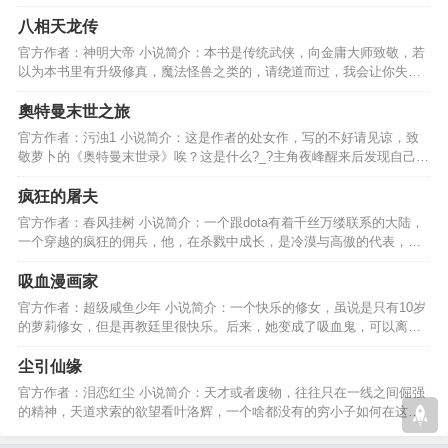
困苦，最终完成使命。…
八相天龙传
官方作者：神明大帝 小说简介：本书是传统武侠，向金庸大师致敬，若
以为本书里有升级修真，魔法怪兽之类的，请绕道而过，我会让你失
望，那样的小说我不会！…
奧特曼末世之旅
官方作者：污浊1 小说简介：这是作者的处女作，写的不好请见谅，致
敬萝卜的《奥特曼末世录》唉？这是什么?_?主角夜峰醒来后发现自己身
边出现了一个勋章。。。…
疯狂的屠夫
官方作者：春风挂树 小说简介：一个跟dota有着千丝万缕联系的大陆，
一个穿越的疯狂的佣兵，他，在杀戮中成长，是冷漠与高傲的代表，是
一个嗜血的疯狂的屠夫。…
吸血漫画家
官方作者：超级咸鱼少年 小说简介：一个快乐的修女，虽说是只有10岁
的萝莉修女，但是再教廷里很快乐。后来，她变成了吸血鬼，可以离开
教堂去别的地方喽！！…
尘引仙缘
官方作者：泪恋红尘 小说简介：天才或者废物，往往只在一线之间倔强
的精神，天道求索的欲望看叶洛辉，一个啥都没有的穷小子如何在这茫
茫红尘，仙缘天道中求索…