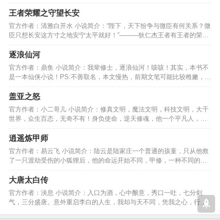
逆天，遗恨千年......…
王者荣耀之守望长安
官方作者：清雅白开水 小说简介：“陛下，天下纷争与微臣有何关系？微
臣只想长安这方寸之地安宁太平就好！”———狄仁杰王者有王者的荣
耀，他亦有他的坚持…
逐浪仙河
官方作者：鼎鱼 小说简介：我辈修士，逐浪仙河！咳咳！其实，本书不
是一本仙侠小说！PS:不善取名，本文慢热，前期文笔可能比较稚嫩，不
过后面章节绝对精彩！…
盖亚之怒
官方作者：小二哥儿 小说简介：修真文明，魔法文明，科技文明，大千
世界，众生百态，无奇不有！身负使命，逆天修魂，他一个平凡人，创
造了一个又一个的奇迹！…
逍遥炼甲师
官方作者：易云飞 小说简介：陆云是陆家庄一个普通的孩童，只从他救
了一只渡劫受伤的小狐狸后，他的命运开始不同，甲修，一种不同的修
真模式，希望大家喜欢…
大唐太白传
官方作者：泱息 小说简介：入口为酒，心中酿意，秀口一吐，七分剑
气，三分盛唐。意外重启李白的人生，我却与天不同，凭我之心，行我
之事，才不负诗仙一世！…