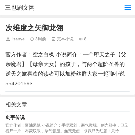
三也剧文网
次维度之矢御龙翎
iisanye
3周前
完本小说
8
官方作者：空之白枫 小说简介：一个堕天之子【父
亲魔君】【母亲天女】的孩子，与两个超阶圣兽的
逆天之旅喜欢的读者可以加粉丝群大家一起聊小说
554201593
相关文章
剑宇传说
官方作者：酱油呆鼠 小说简介：手提双剑，寒气微现。剑光鲜艳，但见
横尸一片！布蒙双眼，杀气顿显。丝毫无怨，杀戮只为红颜！只怜，难