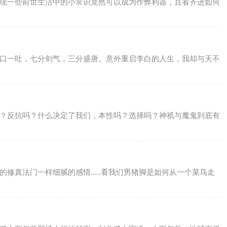
发现一些前世生活中的小常识竟然可以成为作弊利器，且看齐进如何
秀口一吐，七分剑气，三分盛唐。意外重启李白的人生，我却与天不
吗？反抗吗？什么决定了我们，本性吗？选择吗？神祇与魔鬼到底有
修真法门一样细腻的感情.....看我们男猪脚是如何从一个菜鸟走