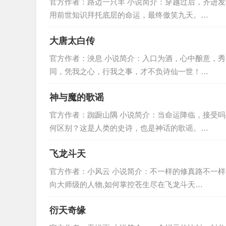
官方作者：路边一只羊 小说简介：穿越过后，齐进
用前世知识拜托底层的命运，最终傲笑九天。…
大唐太白传
官方作者：泱息 小说简介：入口为酒，心中酿意，
同，凭我之心，行我之事，才不负诗仙一世！…
神与魔的歌谣
官方作者：踟蹰山隅 小说简介：当命运降临，接受
何区别？这是人类的史诗，也是神话的歌谣。…
飞龙斗天
官方作者：小风云 小说简介：不一样的修真路不一样的
向大师级的人物,如何掌控苍生尽在飞龙斗天…
衍天奇缘